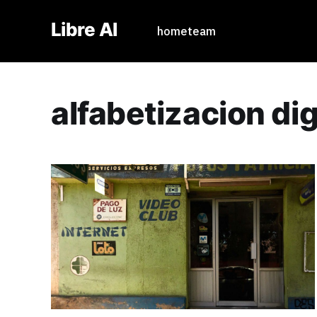
Libre AI
home
team
alfabetizacion dig